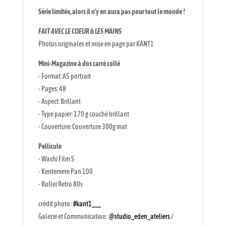
Série limitée, alors il n'y en aura pas pour tout le monde !
FAIT AVEC LE COEUR & LES MAINS
Photos originales et mise en page par KANT1
Mini-Magazine à dos carré collé
- Format: A5 portrait
- Pages: 48
- Aspect: Brillant
- Type papier: 170 g couché brillant
- Couverture: Couverture 300g mat
Pellicule
- Washi Film S
- Kentemere Pan 100
- Rollei Retro 80s
crédit photo :
#kant1___
Galerie et Communication :
@studio_eden_ateliers
/