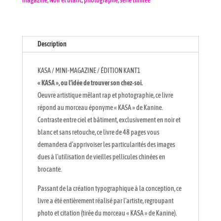
magazine
,
Noir et blanc
,
photographe
,
série limitée
ÉDITION
KANT1
Description
KASA / MINI-MAGAZINE / ÉDITION KANT1
« KASA », ou l’idée de trouver son chez-soi.
Oeuvre artistique mêlant rap et photographie, ce livre
répond au morceau éponyme « KASA » de Kanine.
Contraste entre ciel et bâtiment, exclusivement en noir et
blanc et sans retouche, ce livre de 48 pages vous
demandera d’apprivoiser les particularités des images
dues à l’utilisation de vieilles pellicules chinées en
brocante.
Passant de la création typographique à la conception, ce
livre a été entièrement réalisé par l’artiste, regroupant
photo et citation (tirée du morceau « KASA » de Kanine).