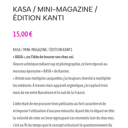
KASA / MINI-MAGAZINE /
ÉDITION KANT1
15,00
€
KASA / MINI-MAGAZINE / ÉDITION KANT1
« KASA », ou l’idée de trouver son chez-soi.
Oeuvre artistique mêlant rap et photographie, ce livre répond au
morceau éponyme « KASA » de Kanine.
« Artiste aux multiples casquettes, j’ai toujours cherché à multiplier
les médiums. À travers mon appareil argentique, j’ai capturé trois
mois de vie entre Barcelone et le sud de la France.
L’idée était de me procurer trois pellicules au fort caractère et de
m’imposer l’utilisation d’aucune retouche. Ayant dès le départ en tête
la volonté de créer un livre regroupant ces moments loin de chez moi,
c’est au fil du temps que le concept articulant le questionnement du