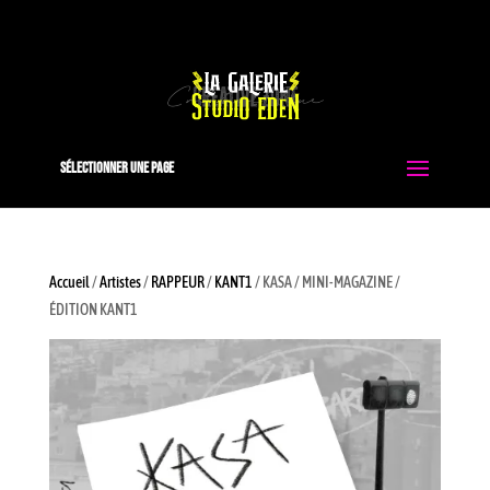
0663051413
contact@studio-eden.fr
Sélectionner une page
Accueil
/
Artistes
/
RAPPEUR
/
KANT1
/ KASA / MINI-MAGAZINE /
ÉDITION KANT1