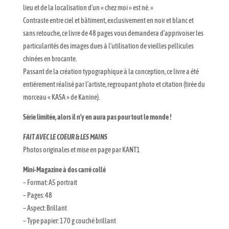
lieu et de la localisation d’un « chez moi » est né. »
Contraste entre ciel et bâtiment, exclusivement en noir et blanc et
sans retouche, ce livre de 48 pages vous demandera d’apprivoiser les
particularités des images dues à l’utilisation de vieilles pellicules
chinées en brocante.
Passant de la création typographique à la conception, ce livre a été
entièrement réalisé par l’artiste, regroupant photo et citation (tirée du
morceau « KASA » de Kanine).
Série limitée, alors il n’y en aura pas pour tout le monde !
FAIT AVEC LE COEUR & LES MAINS
Photos originales et mise en page par KANT1
Mini-Magazine à dos carré collé
– Format: A5 portrait
– Pages: 48
– Aspect: Brillant
– Type papier: 170 g couché brillant