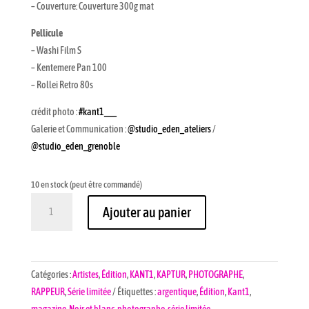
– Couverture: Couverture 300g mat
Pellicule
– Washi Film S
– Kentemere Pan 100
– Rollei Retro 80s
crédit photo :
#kant1___
Galerie et Communication :
@studio_eden_ateliers
/
@studio_eden_grenoble
10 en stock (peut être commandé)
quantité
Ajouter au panier
de
KASA
/
MINI-
Catégories :
Artistes
,
Édition
,
KANT1
,
KAPTUR
,
PHOTOGRAPHE
,
MAGAZINE
RAPPEUR
,
Série limitée
Étiquettes :
argentique
,
Édition
,
Kant1
,
/