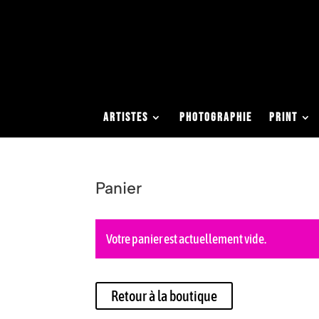
0663051413
contact@studio-eden.fr
ARTISTES
PHOTOGRAPHIE
PRINT
Panier
Votre panier est actuellement vide.
Retour à la boutique