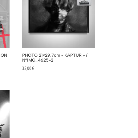
TION
PHOTO 21×29,7cm « KAPTUR » /
N°IMG_4625-2
35,00
€