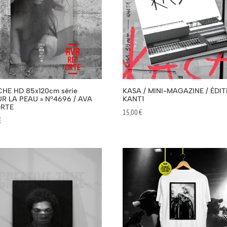
CHE HD 85x120cm série
KASA / MINI-MAGAZINE / ÉDI
UR LA PEAU » N°4696 / AVA
KANT1
ORTE
15,00
€
€