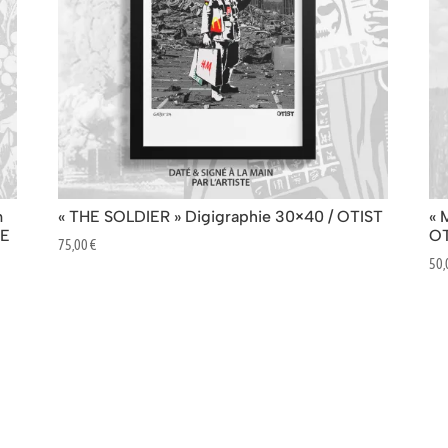
m
« THE SOLDIER » Digigraphie 30×40 / OTIST
« 
NE
OT
75,00
€
50