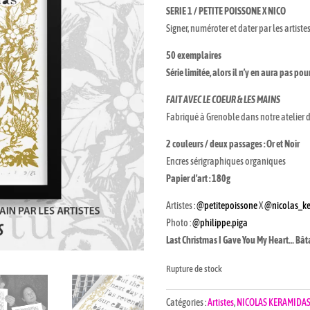
SERIE 1 / PETITE POISSONE X NICO
Signer, numéroter et dater par les artiste
50 exemplaires
Série limitée, alors il n’y en aura pas po
FAIT AVEC LE COEUR & LES MAINS
Fabriqué à Grenoble dans notre atelier d
2 couleurs / deux passages : Or et Noir
Encres sérigraphiques organiques
Papier d’art : 180g
Artistes :
@petitepoissone
X
@nicolas_k
Photo :
@philippe.piga
Last Christmas I Gave You My Heart… Bâta
Rupture de stock
Catégories :
Artistes
,
NICOLAS KERAMIDA