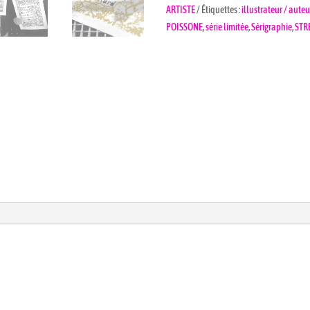
ARTISTE
Étiquettes :
illustrateur / aute
POISSONE
,
série limitée
,
Sérigraphie
,
STR