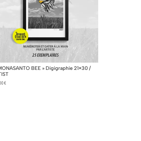
MONASANTO BEE » Digigraphie 21×30 /
IST
,00
€