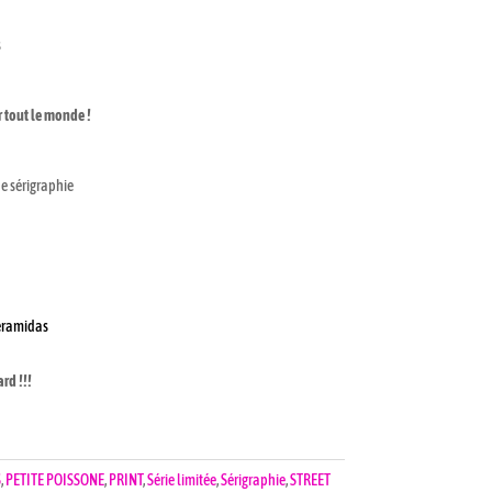
s
ur tout le monde !
e sérigraphie
eramidas
rd !!!
S
,
PETITE POISSONE
,
PRINT
,
Série limitée
,
Sérigraphie
,
STREET