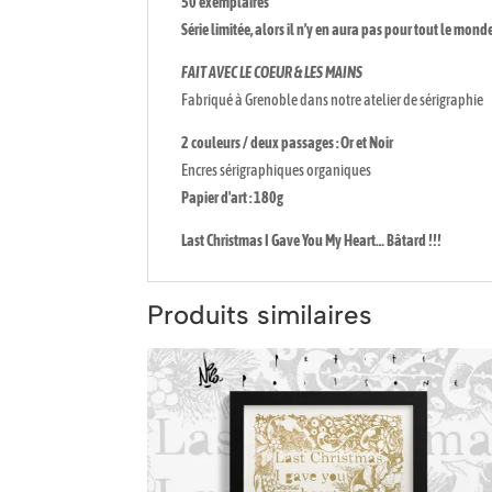
50 exemplaires
Série limitée, alors il n’y en aura pas pour tout le monde
FAIT AVEC LE COEUR & LES MAINS
Fabriqué à Grenoble dans notre atelier de sérigraphie
2 couleurs / deux passages : Or et Noir
Encres sérigraphiques organiques
Papier d'art : 180g
Last Christmas I Gave You My Heart… Bâtard !!!
Produits similaires