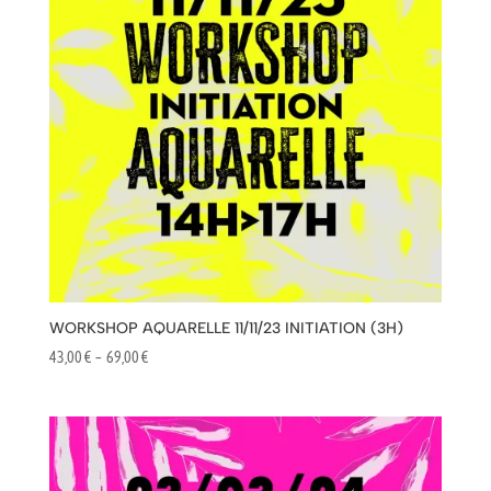
WORKSHOP AQUARELLE 11/11/23 INITIATION (3H)
Plage
43,00
€
–
69,00
€
de
prix :
43,00 €
à
69,00 €