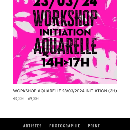
WORKSHOP AQUARELLE 23/03/2024 INITIATION (3H)
Plage
43,00
€
–
69,00
€
de
prix :
43,00 €
à
ARTISTES
PHOTOGRAPHIE
PRINT