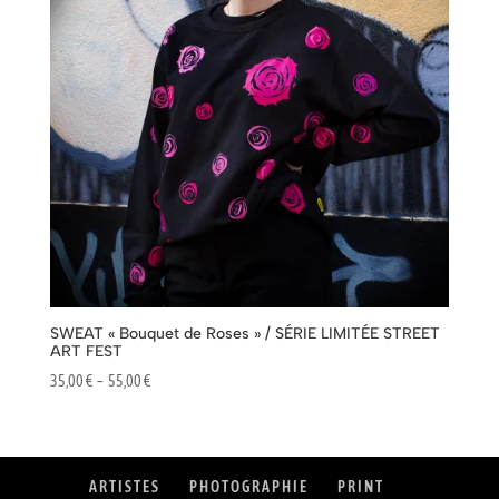
SWEAT « Bouquet de Roses » / SÉRIE LIMITÉE STREET
ART FEST
Plage
35,00
€
–
55,00
€
de
prix :
35,00 €
à
ARTISTES
PHOTOGRAPHIE
PRINT