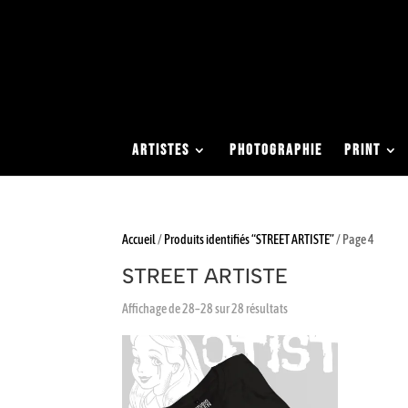
0663051413
contact@studio-eden.fr
ARTISTES
PHOTOGRAPHIE
PRINT
Accueil
/
Produits identifiés “STREET ARTISTE”
/ Page 4
STREET ARTISTE
Affichage de 28–28 sur 28 résultats