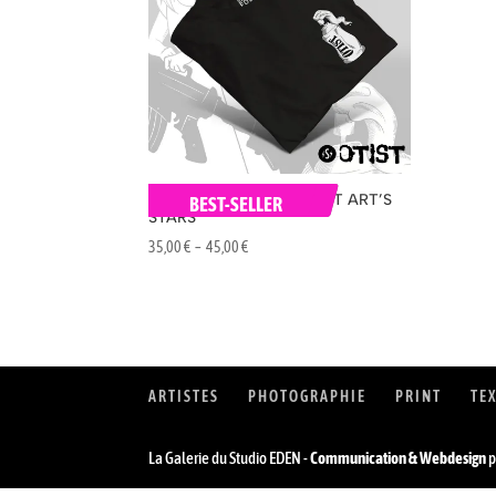
T-SHIRT « OTIST » STREET ART’S
BEST-SELLER
STARS
Plage
35,00
€
–
45,00
€
de
prix :
35,00 €
à
45,00 €
ARTISTES
PHOTOGRAPHIE
PRINT
TE
La Galerie du Studio EDEN -
Communication & Webdesign
p