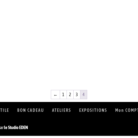
←
1
2
3
4
XTILE
BON CADEAU
ATELIERS
EXPOSITIONS
Mon COMP
ar
le Studio EDEN