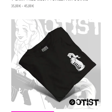
Plage
35,00
€
–
45,00
€
de
prix :
35,00 €
à
45,00 €