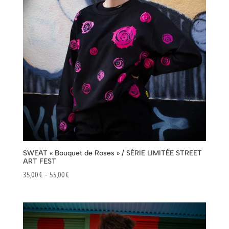
SWEAT « Bouquet de Roses » / SÉRIE LIMITÉE STREET
ART FEST
Plage
35,00
€
–
55,00
€
de
prix :
35,00 €
à