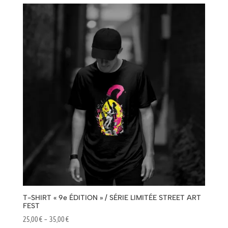
25,00 €
à
35,00 €
T-SHIRT « 9e ÉDITION » / SÉRIE LIMITÉE STREET ART
FEST
Plage
25,00
€
–
35,00
€