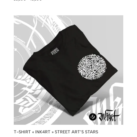
de
prix :
35,00 €
à
45,00 €
T-SHIRT « INK4RT » STREET ART’S STARS