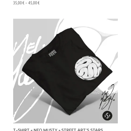
Plage
35,00
€
–
45,00
€
de
prix :
35,00 €
à
45,00 €
T-SHIRT « NEO MUSTY » STREET ART’S STARS