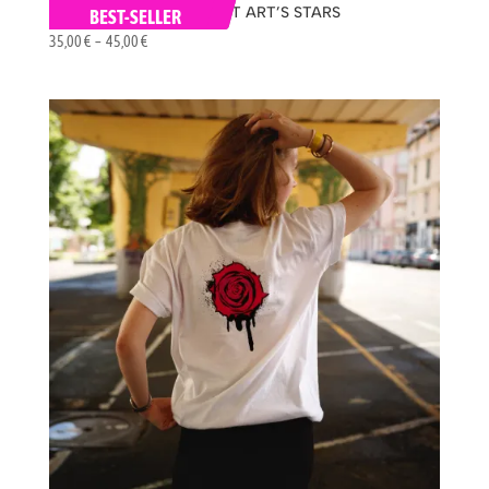
T-SHIRT « OTIST » STREET ART’S STARS
BEST-SELLER
Plage
35,00
€
–
45,00
€
de
prix :
35,00 €
à
45,00 €