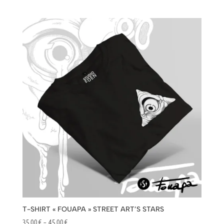
de
prix :
25,00 €
à
35,00 €
T-SHIRT « FOUAPA » STREET ART’S STARS
Plage
35,00
€
–
45,00
€