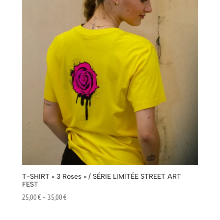
à
45,00 €
T-SHIRT « 3 Roses » / SÉRIE LIMITÉE STREET ART
FEST
Plage
25,00
€
–
35,00
€
de
prix :