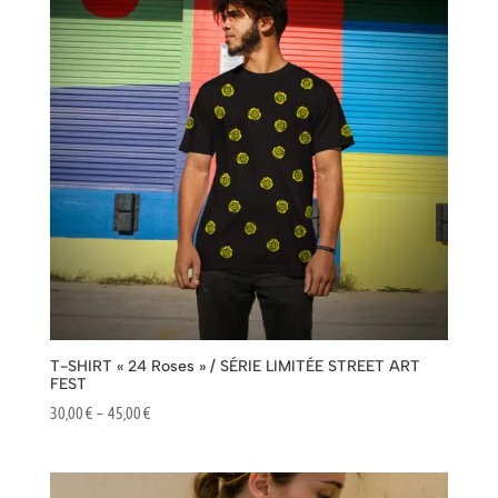
55,00 €
T-SHIRT « 24 Roses » / SÉRIE LIMITÉE STREET ART
FEST
Plage
30,00
€
–
45,00
€
de
prix :
30,00 €