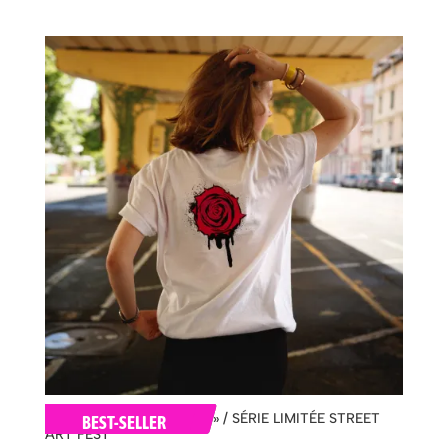
de
prix :
25,00 €
à
35,00 €
T-SHIRT « Pour les Roses » / SÉRIE LIMITÉE STREET
BEST-SELLER
ART FEST