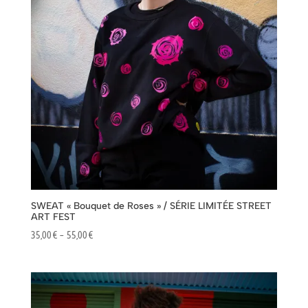
SWEAT « Bouquet de Roses » / SÉRIE LIMITÉE STREET
ART FEST
Plage
35,00
€
–
55,00
€
de
prix :
35,00 €
à