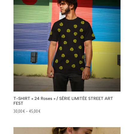
55,00 €
T-SHIRT « 24 Roses » / SÉRIE LIMITÉE STREET ART
FEST
Plage
30,00
€
–
45,00
€
de
prix :
30,00 €