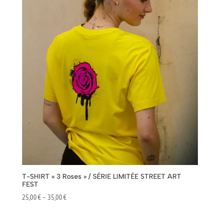
à
45,00 €
T-SHIRT « 3 Roses » / SÉRIE LIMITÉE STREET ART
FEST
Plage
25,00
€
–
35,00
€
de
prix :